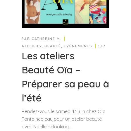
PAR
CATHERINE M.
ATELIERS
,
BEAUTÉ
,
EVÈNEMENTS
7
Les ateliers
Beauté Oïa –
Préparer sa peau à
l’été
Rendez-vous le samedi 13 juin chez Oïa
Fontainebleau pour un atelier beauté
avec Noëlle Relooking