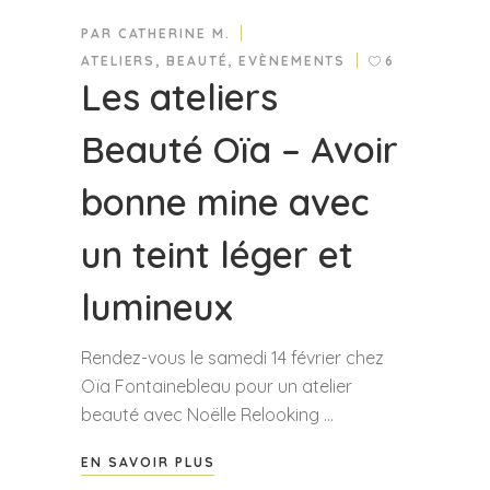
PAR
CATHERINE M.
ATELIERS
,
BEAUTÉ
,
EVÈNEMENTS
6
Les ateliers
Beauté Oïa – Avoir
bonne mine avec
un teint léger et
lumineux
Rendez-vous le samedi 14 février chez
Oïa Fontainebleau pour un atelier
beauté avec Noëlle Relooking
EN SAVOIR PLUS