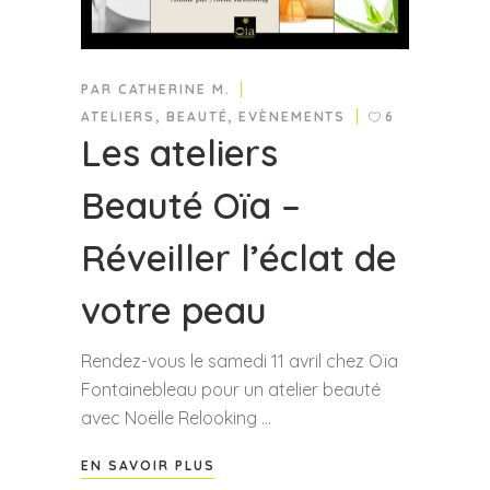
PAR
CATHERINE M.
ATELIERS
,
BEAUTÉ
,
EVÈNEMENTS
6
Les ateliers
Beauté Oïa –
Réveiller l’éclat de
votre peau
Rendez-vous le samedi 11 avril chez Oïa
Fontainebleau pour un atelier beauté
avec Noëlle Relooking
EN SAVOIR PLUS