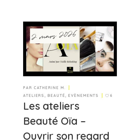
2 mars 2026
PAR
CATHERINE M.
ATELIERS
,
BEAUTÉ
,
EVÈNEMENTS
6
Les ateliers
Beauté Oïa –
Ouvrir son regard