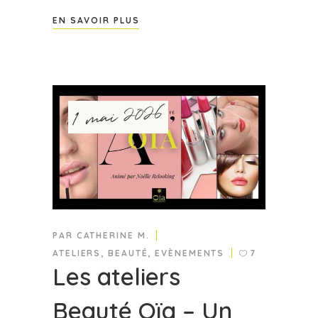
EN SAVOIR PLUS
1 mai 2026
PAR
CATHERINE M.
ATELIERS
,
BEAUTÉ
,
EVÈNEMENTS
7
Les ateliers
Beauté Oïa – Un