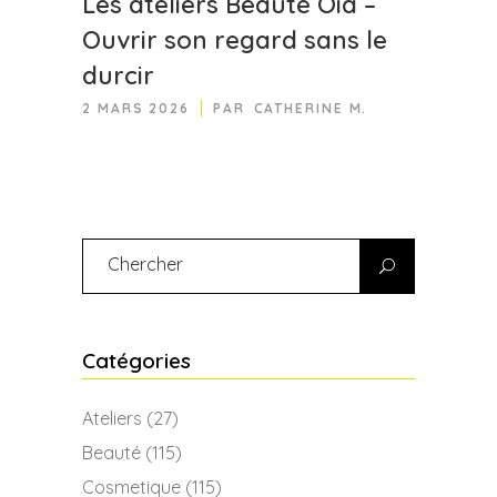
Les ateliers Beauté Oïa –
Ouvrir son regard sans le
durcir
2 MARS 2026
PAR
CATHERINE M.
Search
for:
Catégories
Ateliers
(27)
Beauté
(115)
Cosmetique
(115)