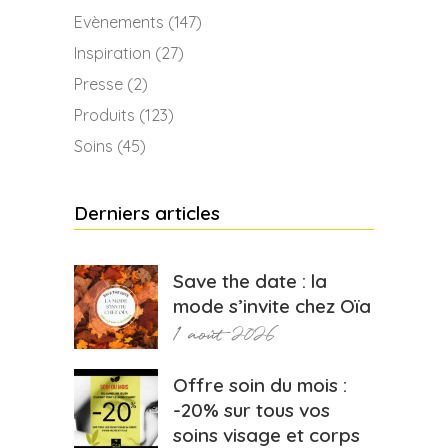
Evènements
(147)
Inspiration
(27)
Presse
(2)
Produits
(123)
Soins
(45)
Derniers articles
Save the date : la
mode s’invite chez Oïa
1 août 2026
Offre soin du mois :
-20% sur tous vos
soins visage et corps