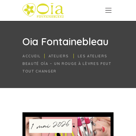
Oia Fontainebleau
ACCUEIL
ATELIERS
LES ATELIERS
BEAUTÉ OÏA – UN ROUGE À LÈVRES PEUT
TOUT CHANGER
1 mai 2026