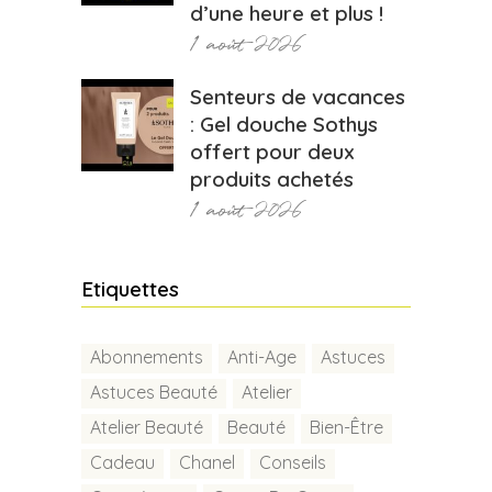
d’une heure et plus !
1 août 2026
Senteurs de vacances
: Gel douche Sothys
offert pour deux
produits achetés
1 août 2026
Etiquettes
Abonnements
Anti-Age
Astuces
Astuces Beauté
Atelier
Atelier Beauté
Beauté
Bien-Être
Cadeau
Chanel
Conseils