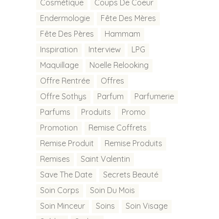
Cosmétique
Coups De Coeur
Endermologie
Fête Des Mères
Fête Des Pères
Hammam
Inspiration
Interview
LPG
Maquillage
Noelle Relooking
Offre Rentrée
Offres
Offre Sothys
Parfum
Parfumerie
Parfums
Produits
Promo
Promotion
Remise Coffrets
Remise Produit
Remise Produits
Remises
Saint Valentin
Save The Date
Secrets Beauté
Soin Corps
Soin Du Mois
Soin Minceur
Soins
Soin Visage