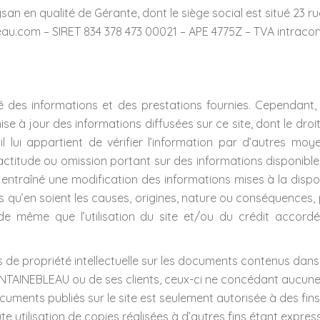
n en qualité de Gérante, dont le siège social est situé 23 ru
eau.com – SIRET 834 378 473 00021 – APE 4775Z – TVA intraco
ité des informations et des prestations fournies. Cependan
 mise à jour des informations diffusées sur ce site, dont le dro
 qu’il lui appartient de vérifier l’information par d’autres 
xactitude ou omission portant sur des informations disponibl
 entraîné une modification des informations mises à la dispos
es qu’en soient les causes, origines, nature ou conséquences
, de même que l’utilisation du site et/ou du crédit acco
its de propriété intellectuelle sur les documents contenus dan
ONTAINEBLEAU ou de ses clients, ceux-ci ne concédant aucune l
ocuments publiés sur le site est seulement autorisée à des fin
te utilisation de copies réalisées à d’autres fins étant expre