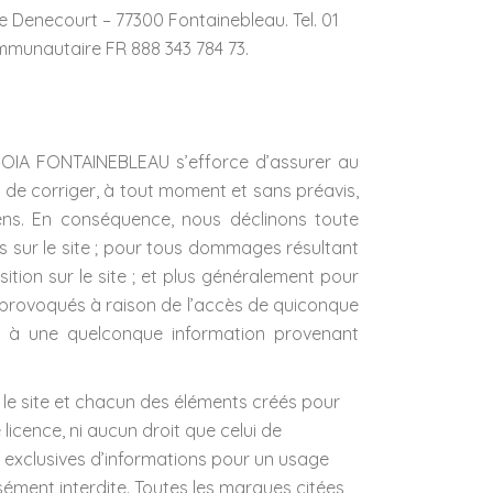
e Denecourt – 77300 Fontainebleau. Tel. 01
mmunautaire FR 888 343 784 73.
t, OIA FONTAINEBLEAU s’efforce d’assurer au
it de corriger, à tout moment et sans préavis,
moyens. En conséquence, nous déclinons toute
es sur le site ; pour tous dommages résultant
ition sur le site ; et plus généralement pour
, provoqués à raison de l’accès de quiconque
rdé à une quelconque information provenant
s le site et chacun des éléments créés pour
icence, ni aucun droit que celui de
s exclusives d’informations pour un usage
ssément interdite. Toutes les marques citées