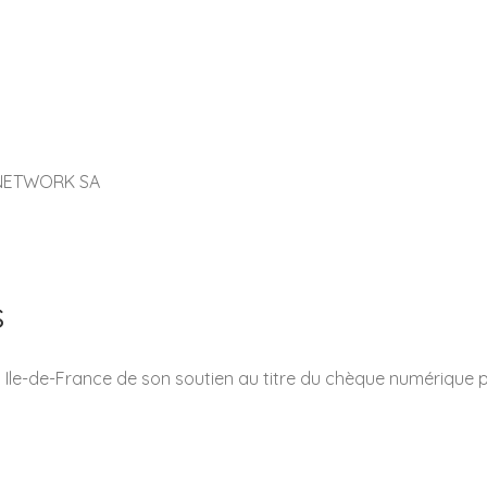
K NETWORK SA
s
 Ile-de-France de son soutien au titre du chèque numériqu