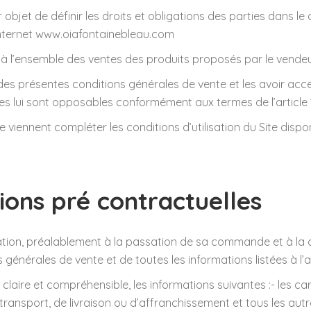
objet de définir les droits et obligations des parties dans le
e internet www.oiafontainebleau.com
n, à l’ensemble des ventes des produits proposés par le vendeu
des présentes conditions générales de vente et les avoir ac
s lui sont opposables conformément aux termes de l’article 11
 viennent compléter les conditions d’utilisation du Site disp
tions pré contractuelles
ion, préalablement à la passation de sa commande et à la co
générales de vente et de toutes les informations listées à l’
laire et compréhensible, les informations suivantes :- les carac
transport, de livraison ou d’affranchissement et tous les autre