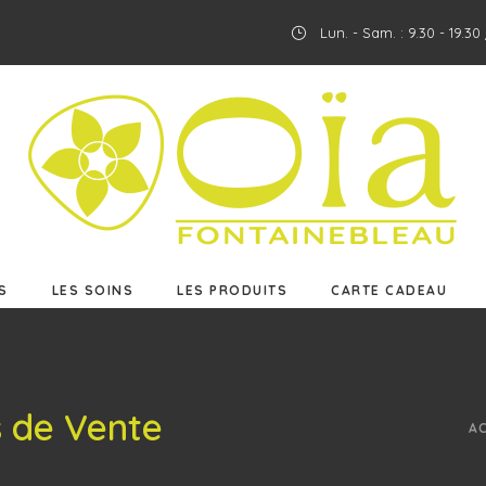
Lun. - Sam. : 9.30 - 19.3
ES
LES SOINS
LES PRODUITS
CARTE CADEAU
S
LES SOINS
LES PRODUITS
CARTE CADEAU
s de Vente
A