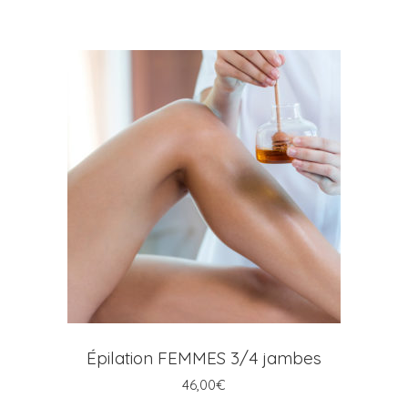
prix :
18,00€
la
à
page
20,00€
du
produit
AJOUTER AU PANIER
Épilation FEMMES 3/4 jambes
46,00
€