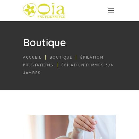
Boutique
,
ACCUEIL
BOUTIQUE
ÉPILATION
PRESTATIONS
ÉPILATION FEMMES 3/4
JAMBES