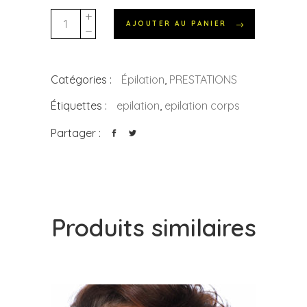
Épilation
AJOUTER AU PANIER
FEMMES
3/4
jambes
Catégories :
Épilation
,
PRESTATIONS
quantity
Étiquettes :
epilation
,
epilation corps
Partager :
Produits similaires