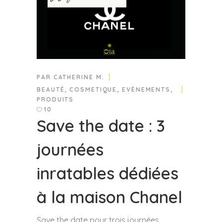
PAR
CATHERINE M.
BEAUTÉ
,
COSMETIQUE
,
EVÈNEMENTS
,
PRODUITS
10
Save the date : 3
journées
inratables dédiées
à la maison Chanel
Save the date pour trois journées