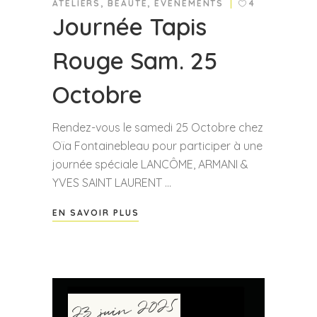
ATELIERS
,
BEAUTÉ
,
EVÈNEMENTS
4
Journée Tapis
Rouge Sam. 25
Octobre
Rendez-vous le samedi 25 Octobre chez
Oïa Fontainebleau pour participer à une
journée spéciale LANCÔME, ARMANI &
YVES SAINT LAURENT
EN SAVOIR PLUS
23 juin 2025