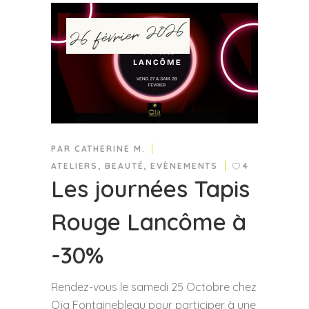
26 février 2026
PAR
CATHERINE M.
ATELIERS
,
BEAUTÉ
,
EVÈNEMENTS
4
Les journées Tapis
Rouge Lancôme à
-30%
Rendez-vous le samedi 25 Octobre chez
Oïa Fontainebleau pour participer à une