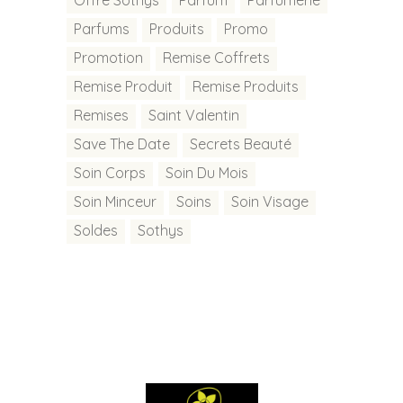
Parfums
Produits
Promo
Promotion
Remise Coffrets
Remise Produit
Remise Produits
Remises
Saint Valentin
Save The Date
Secrets Beauté
Soin Corps
Soin Du Mois
Soin Minceur
Soins
Soin Visage
Soldes
Sothys