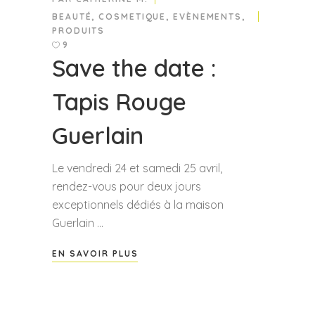
BEAUTÉ
,
COSMETIQUE
,
EVÈNEMENTS
,
PRODUITS
9
Save the date :
Tapis Rouge
Guerlain
Le vendredi 24 et samedi 25 avril,
rendez-vous pour deux jours
exceptionnels dédiés à la maison
Guerlain
EN SAVOIR PLUS