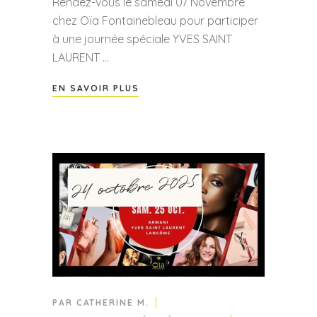
Rendez-vous le samedi 07 Novembre
chez Oïa Fontainebleau pour participer
à une journée spéciale YVES SAINT
LAURENT
EN SAVOIR PLUS
24 octobre 2025
PAR
CATHERINE M.