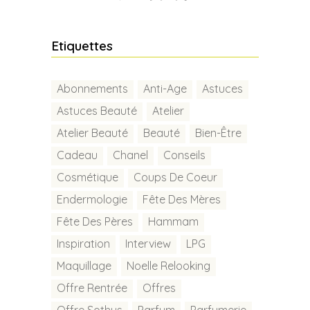
Etiquettes
Abonnements
Anti-Age
Astuces
Astuces Beauté
Atelier
Atelier Beauté
Beauté
Bien-Être
Cadeau
Chanel
Conseils
Cosmétique
Coups De Coeur
Endermologie
Fête Des Mères
Fête Des Pères
Hammam
Inspiration
Interview
LPG
Maquillage
Noelle Relooking
Offre Rentrée
Offres
Offre Sothys
Parfum
Parfumerie