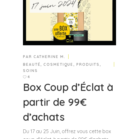
17 juin 2024
PAR
CATHERINE M.
BEAUTÉ
,
COSMETIQUE
,
PRODUITS
,
SOINS
4
Box Coup d’Éclat à
partir de 99€
d’achats
Du 17 au 25 Juin, offrez vous cette box