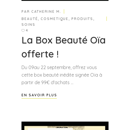
PAR
CATHERINE M.
BEAUTÉ
,
COSMETIQUE
,
PRODUITS
,
SOINS
4
La Box Beauté Oïa
offerte !
Du 09au 22 septembre, offrez vous
cette box beauté inédite signée Oïa à
partir de 99€ d'achats
EN SAVOIR PLUS