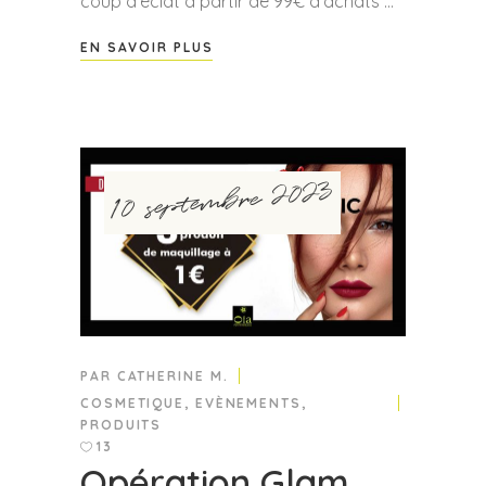
coup d'éclat à partir de 99€ d'achats
EN SAVOIR PLUS
10 septembre 2023
PAR
CATHERINE M.
COSMETIQUE
,
EVÈNEMENTS
,
PRODUITS
13
Opération Glam