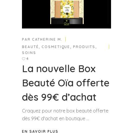
PAR
CATHERINE M.
BEAUTÉ
,
COSMETIQUE
,
PRODUITS
,
SOINS
4
La nouvelle Box
Beauté Oïa offerte
dès 99€ d’achat
Craquez pour notre box beauté offerte
dès 99€ d'achat en boutique
EN SAVOIR PLUS