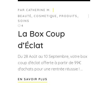
PAR
CATHERINE M.
BEAUTÉ
,
COSMETIQUE
,
PRODUITS
,
SOINS
4
La Box Coup
d’Éclat
Du 28 Août au 10 Septembre, votre box
coup d'éclat offerte à partir de 99€
d'achats pour une rentrée réussie !
EN SAVOIR PLUS