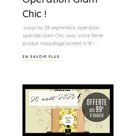
Chic !
Jusqu'au 24 septembre, opération
spéciale Glam Chic avec votre 3ème
produit maquillage acheté à 1€ !
EN SAVOIR PLUS
28 août 2023