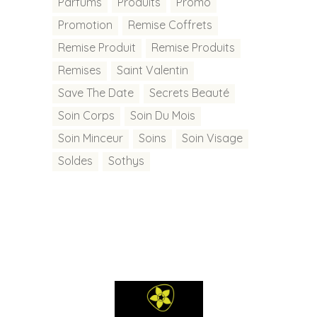
Parfums
Produits
Promo
Promotion
Remise Coffrets
Remise Produit
Remise Produits
Remises
Saint Valentin
Save The Date
Secrets Beauté
Soin Corps
Soin Du Mois
Soin Minceur
Soins
Soin Visage
Soldes
Sothys