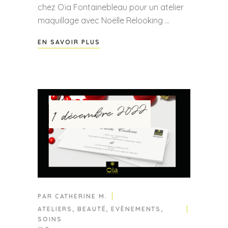
chez Oïa Fontainebleau pour un atelier
maquillage avec Noëlle Relooking
EN SAVOIR PLUS
1 décembre 2022
PAR
CATHERINE M.
ATELIERS
,
BEAUTÉ
,
EVÈNEMENTS
,
SOINS