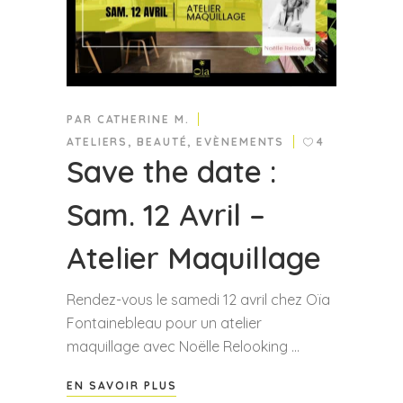
PAR
CATHERINE M.
ATELIERS
,
BEAUTÉ
,
EVÈNEMENTS
4
Save the date :
Sam. 12 Avril –
Atelier Maquillage
Rendez-vous le samedi 12 avril chez Oïa
Fontainebleau pour un atelier
maquillage avec Noëlle Relooking
EN SAVOIR PLUS