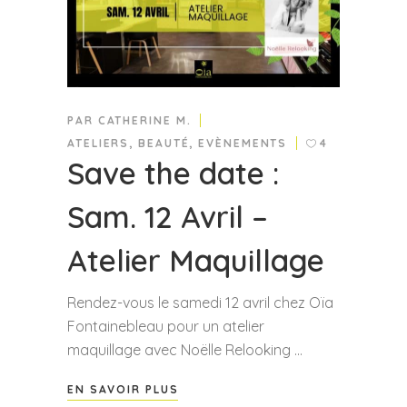
PAR
CATHERINE M.
ATELIERS
,
BEAUTÉ
,
EVÈNEMENTS
4
Save the date :
Sam. 12 Avril –
Atelier Maquillage
Rendez-vous le samedi 12 avril chez Oïa
Fontainebleau pour un atelier
maquillage avec Noëlle Relooking
EN SAVOIR PLUS