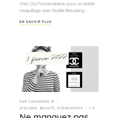
chez Oïa Fontainebleau pour un atelier
maquillage avec Noëlle Relooking
EN SAVOIR PLUS
1 février 2022
PAR
CATHERINE M.
ATELIERS
,
BEAUTÉ
,
EVÈNEMENTS
2
Ne manquez pas