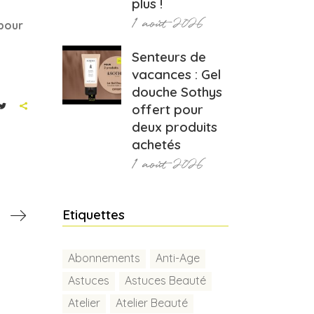
plus !
1 août 2026
 pour
Senteurs de
vacances : Gel
douche Sothys
offert pour
deux produits
achetés
1 août 2026
Etiquettes
Abonnements
Anti-Age
Astuces
Astuces Beauté
Atelier
Atelier Beauté