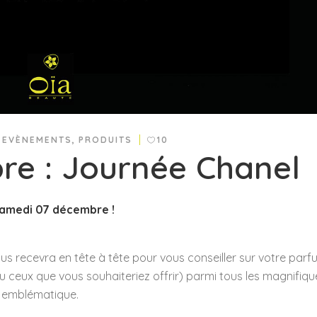
,
EVÈNEMENTS
,
PRODUITS
10
re : Journée Chanel
samedi 07 décembre !
recevra en tête à tête pour vous conseiller sur votre parf
u ceux que vous souhaiteriez offrir) parmi tous les magnifiqu
 emblématique.