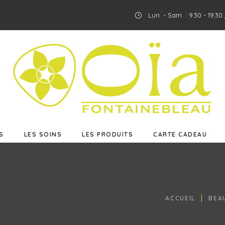
Lun. - Sam. : 9.30 - 19.3
ES
LES SOINS
LES PRODUITS
CARTE CADEAU
S
LES SOINS
LES PRODUITS
CARTE CADEAU
ACCUEIL
BEA