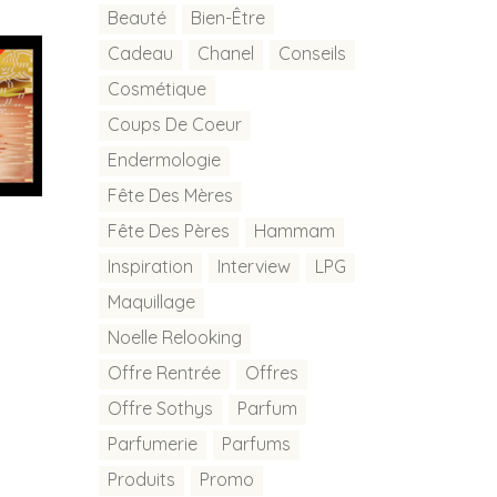
Beauté
Bien-Être
Cadeau
Chanel
Conseils
Cosmétique
Coups De Coeur
Endermologie
Fête Des Mères
Fête Des Pères
Hammam
Inspiration
Interview
LPG
Maquillage
Noelle Relooking
Offre Rentrée
Offres
Offre Sothys
Parfum
Parfumerie
Parfums
Produits
Promo