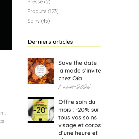
Presse
(2)
Produits
(123)
Soins
(45)
Derniers articles
Save the date :
la mode s’invite
chez Oïa
1 août 2026
Offre soin du
mois : -20% sur
um,
tous vos soins
es
visage et corps
d’une heure et