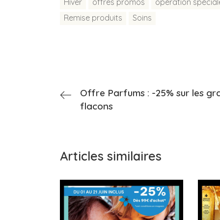
Hiver
offres promos
opération spécial
Remise produits
Soins
Offre Parfums : -25% sur les gr
flacons
Articles similaires