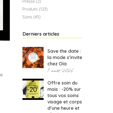
Presse
(2)
Produits
(123)
Soins
(45)
Derniers articles
Save the date :
la mode s’invite
chez Oïa
1 août 2026
ns
Offre soin du
mois : -20% sur
tous vos soins
visage et corps
d’une heure et