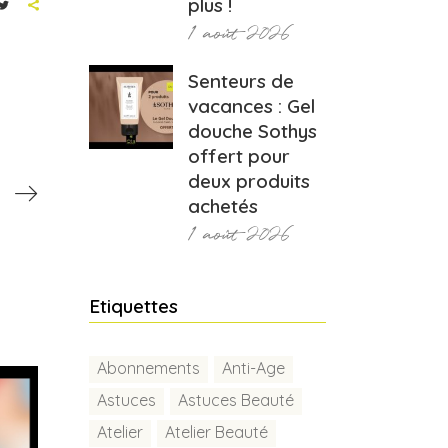
plus !
1 août 2026
Senteurs de
vacances : Gel
douche Sothys
offert pour
deux produits
achetés
1 août 2026
Etiquettes
Abonnements
Anti-Age
Astuces
Astuces Beauté
Atelier
Atelier Beauté