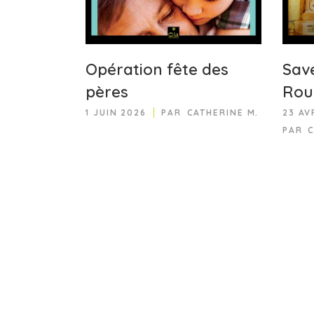
Opération fête des
Save
pères
Rou
1 JUIN 2026
PAR
CATHERINE M.
23 AV
PAR