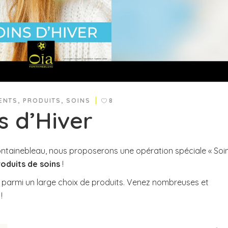
ENTS
,
PRODUITS
,
SOINS
8
s d’Hiver
ntainebleau, nous proposerons une opération spéciale « Soi
oduits de soins
!
parmi un large choix de produits. Venez nombreuses et
!