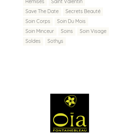
Remises
Saint Valentin
Save The Date
Secrets Beauté
Soin Corps
Soin Du Mois
Soin Minceur
Soins
Soin Visage
Soldes
Sothys