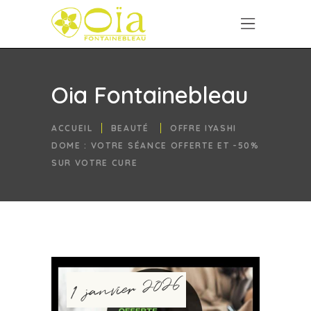
Oia Fontainebleau
ACCUEIL
BEAUTÉ
OFFRE IYASHI
DOME : VOTRE SÉANCE OFFERTE ET -50%
SUR VOTRE CURE
1 janvier 2026