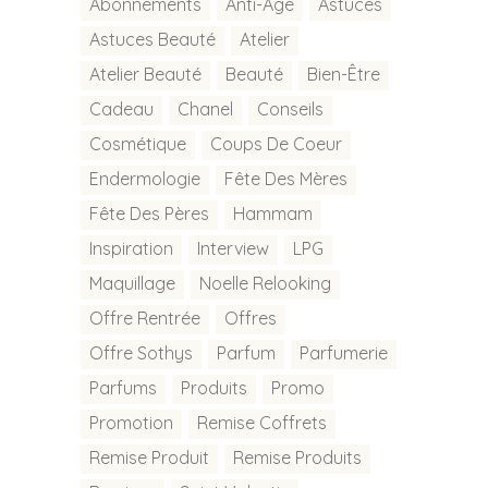
Abonnements
Anti-Age
Astuces
Astuces Beauté
Atelier
Atelier Beauté
Beauté
Bien-Être
Cadeau
Chanel
Conseils
Cosmétique
Coups De Coeur
Endermologie
Fête Des Mères
Fête Des Pères
Hammam
Inspiration
Interview
LPG
Maquillage
Noelle Relooking
Offre Rentrée
Offres
Offre Sothys
Parfum
Parfumerie
Parfums
Produits
Promo
Promotion
Remise Coffrets
Remise Produit
Remise Produits