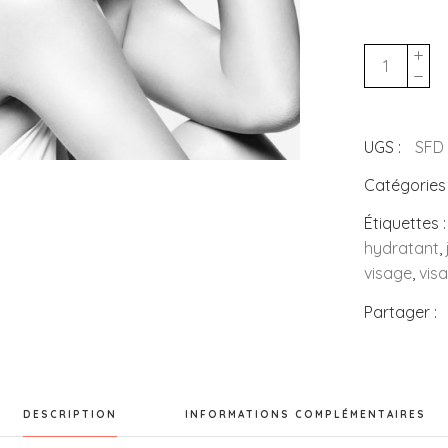
Le
soin
fondament
découverte
UGS :
SFD
quantity
Catégories
Étiquettes 
hydratant
,
visage
,
vis
Partager :
INFORMATIONS COMPLÉMENTAIRES
DESCRIPTION