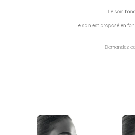
Le soin
fon
Le soin est proposé en fonc
Demandez cons