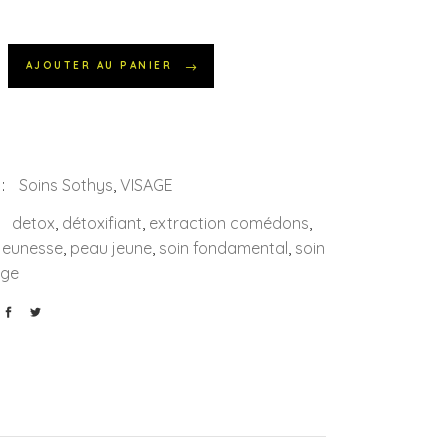
AJOUTER AU PANIER
al
 :
Soins Sothys
,
VISAGE
:
detox
,
détoxifiant
,
extraction comédons
,
jeunesse
,
peau jeune
,
soin fondamental
,
soin
age