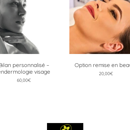
AJOUTER AU PANIER
AJOUTER AU PANIER
Bilan personnalisé –
Option remise en bea
endermologie visage
20,00
€
60,00
€