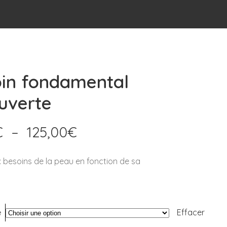
oin fondamental
uverte
Plage
€
–
125,00
€
de
prix :
besoins de la peau en fonction de sa
70,00€
à
125,00€
e
Effacer