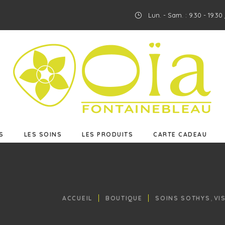
Lun. - Sam. : 9.30 - 19.3
ES
LES SOINS
LES PRODUITS
CARTE CADEAU
S
LES SOINS
LES PRODUITS
CARTE CADEAU
,
ACCUEIL
BOUTIQUE
SOINS SOTHYS
VI