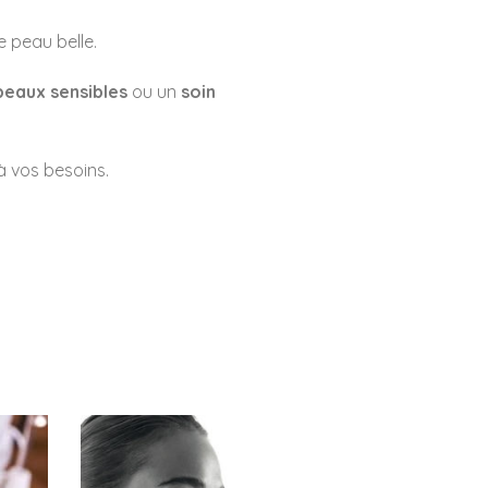
e peau belle.
peaux sensibles
ou un
soin
à vos besoins.